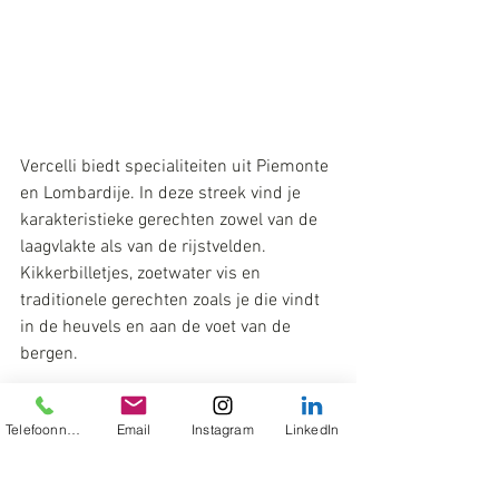
Vercelli biedt specialiteiten uit Piemonte 
en Lombardije. In deze streek vind je 
karakteristieke gerechten zowel van de 
laagvlakte als van de rijstvelden. 
Kikkerbilletjes, zoetwater vis en 
traditionele gerechten zoals je die vindt 
in de heuvels en aan de voet van de 
bergen.
Turijn, internationale stad bij uitstek, 
Telefoonnummer
Email
Instagram
LinkedIn
heeft geen echte, eigen gastronomische 
traditie. Vooral door de industriële 
ontwikkeling is de stad een smeltkroes 