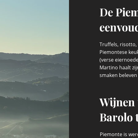
De Piem
eenvou
Truffels, risott
Piemontese keuke
(verse eiernoedel
Martino haalt zijn
smaken beleven i
Wijnen 
Barolo 
Piemonte is wer