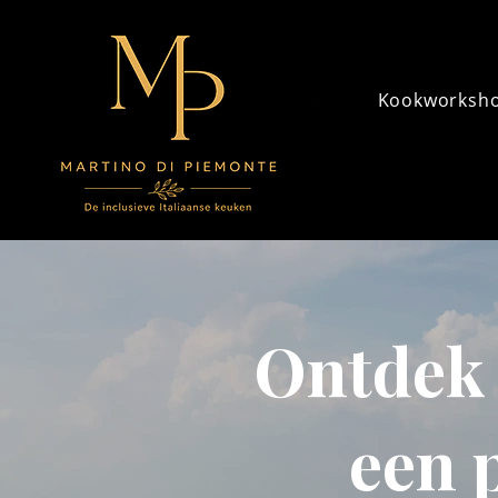
Kookworksh
Ontdek 
een p