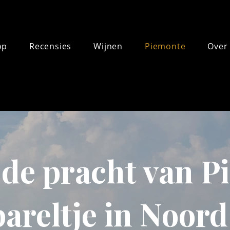
op
Recensies
Wijnen
Piemonte
Over
de pracht van P
areltje in Noord 