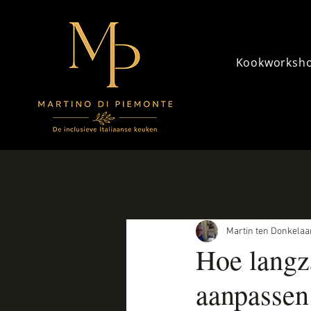
Kookworksh
Martin ten Donkelaa
Hoe langz
aanpassen