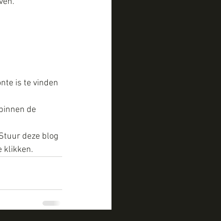
ven.
te is te vinden 
 binnen de 
 Stuur deze blog 
 klikken.