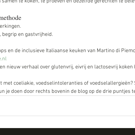
 samen te koken, te proeven en dezelfde gerechten te bele
 methode
erkingen.
 begrip en gastvrijheid.
s en de inclusieve Italiaanse keuken van Martino di Piemon
.nl
en nieuw verhaal over glutenvrij, eivrij en lactosevrij koken
ft met coeliakie, voedselintoleranties of voedselallergieën?
un je doen door rechts bovenin de blog op de drie puntjes te