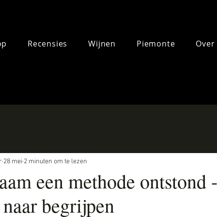
op
Recensies
Wijnen
Piemonte
Over
r
28 mei
2 minuten om te lezen
aam een methode ontstond 
 naar begrijpen