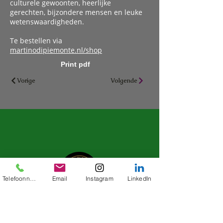
culturele gewoonten, heerlijke
gerechten, bijzondere mensen en leuke
wetenswaardigheden.
Te bestellen via
martinodipiemonte.nl/shop
Print pdf
Vorige
Volgende
Telefoonnummer
Email
Instagram
LinkedIn
Martino di Piemonte brengt de smaken van
Piemonte naar jouw tafel met de inclusieve