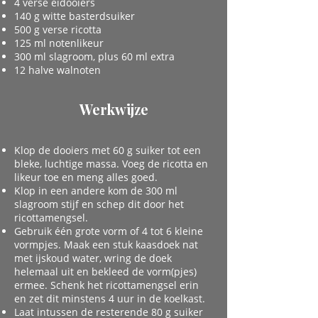
4 verse eidooiers
140 g witte basterdsuiker
500 g verse ricotta
125 ml notenlikeur
300 ml slagroom, plus 60 ml extra
12 halve walnoten
Werkwijze
Klop de dooiers met 60 g suiker tot een
bleke, luchtige massa. Voeg de ricotta en
likeur toe en meng alles goed.
Klop in een andere kom de 300 ml
slagroom stijf en schep dit door het
ricottamengsel.
Gebruik één grote vorm of 4 tot 6 kleine
vormpjes. Maak een stuk kaasdoek nat
met ijskoud water, wring de doek
helemaal uit en bekleed de vorm(pjes)
ermee. Schenk het ricottamengsel erin
en zet dit minstens 4 uur in de koelkast.
Laat intussen de resterende 80 g suiker