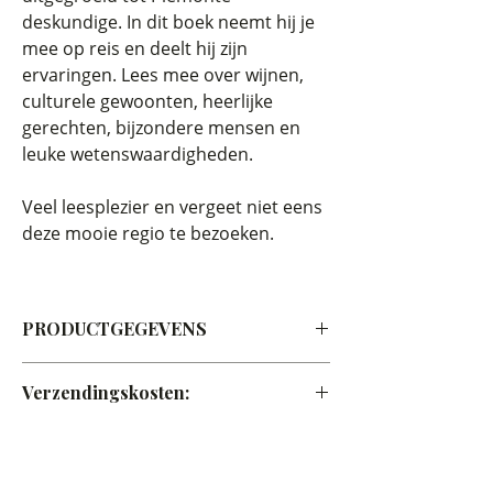
deskundige. In dit boek neemt hij je
mee op reis en deelt hij zijn
ervaringen. Lees mee over wijnen,
culturele gewoonten, heerlijke
gerechten, bijzondere mensen en
leuke wetenswaardigheden.
Veel leesplezier en vergeet niet eens
deze mooie regio te bezoeken.
PRODUCTGEGEVENS
244 pagina's - Hardcover
Verzendingskosten:
Nederland is GRATIS en voor EU en
Internationaal rekenen wij een bijdrage
in de verzendkosten van + €7,50