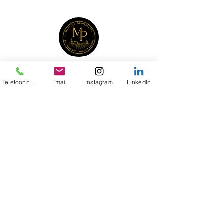
Martino di Piemonte brengt de smaken van
Telefoonnummer
Email
Instagram
LinkedIn
Piemonte naar jouw tafel met de inclusieve
Italiaanse keuken als uitgangspunt.
Privé kookworkshops, wijnen en verhalen,
zonder concessies aan smaak en beleving.
© 2026 Martino di Piemonte
Privacy policy
Terms & Conditions
Contact