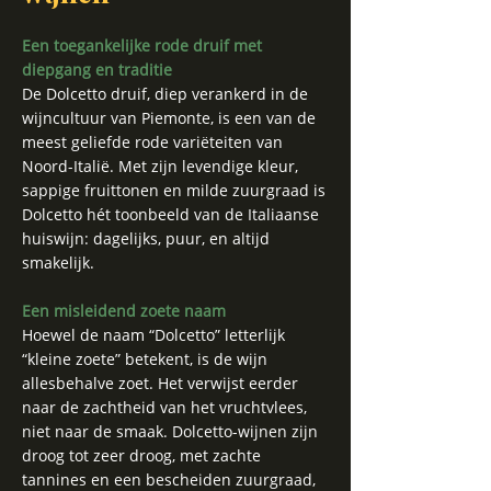
Een toegankelijke rode druif met
diepgang en traditie
De Dolcetto druif, diep verankerd in de
wijncultuur van Piemonte, is een van de
meest geliefde rode variëteiten van
Noord-Italië. Met zijn levendige kleur,
sappige fruittonen en milde zuurgraad is
Dolcetto hét toonbeeld van de Italiaanse
huiswijn: dagelijks, puur, en altijd
smakelijk.
Een misleidend zoete naam
Hoewel de naam “Dolcetto” letterlijk
“kleine zoete” betekent, is de wijn
allesbehalve zoet. Het verwijst eerder
naar de zachtheid van het vruchtvlees,
niet naar de smaak. Dolcetto-wijnen zijn
droog tot zeer droog, met zachte
tannines en een bescheiden zuurgraad,