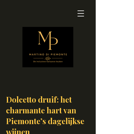
Dolcetto druif: het
charmante hart van
Piemonte’s dagelijkse
wijnen