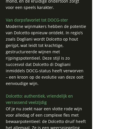
mond, en de kruidige ondertoon zorgt
voor een speels karakter.
Van dorpsfavoriet tot DOCG-ster
Moderne wijnmakers hebben de potentie
van Dolcetto opnieuw ontdekt. In regio’s
zoals Dogliani wordt Dolcetto op hout
gerijpt, wat leidt tot krachtige,
gestructureerde wijnen met
rijpingspotentieel. Deze stijl is zo
succesvol dat Dolcetto di Dogliani
inmiddels DOCG-status heeft verworven
– een kroon op de evolutie van deze ooit
eenvoudige wijn.
Dolcetto: authentiek, vriendelijk en
verrassend veelzijdig
Of je nu zoekt naar een vlotte rode wijn
voor alledag of een complexe fles met
bewaarpotentieel: de Dolcetto druif heeft
het allemaal. Ze is een weerspiegeling