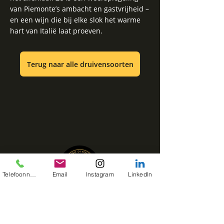
van Piemonte’s ambacht en gastvrijheid –
en een wijn die bij elke slok het warme
hart van Italië laat proeven.
Terug naar alle druivensoorten
Telefoonnummer
Email
Instagram
LinkedIn
Martino di Piemonte brengt de smaken van
Piemonte naar jouw tafel met de inclusieve
Italiaanse keuken als uitgangspunt.