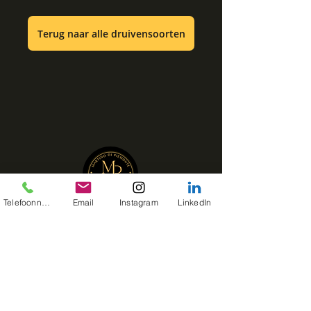
Terug naar alle druivensoorten
Telefoonnummer
Email
Instagram
LinkedIn
Martino di Piemonte brengt de smaken van
Piemonte naar jouw tafel met de inclusieve
Italiaanse keuken als uitgangspunt.
Privé kookworkshops, wijnen en verhalen,
zonder concessies aan smaak en beleving.