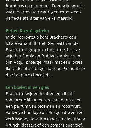
framboos en geranium. Deze wijn wordt
vaak “de rode Moscato” genoemd – een
perfecte afsluiter van elke maaltijd.
Birbet: Roero’s geheim
In de Roero-regio kent Brachetto een
lokale variant: Birbet. Gemaakt van de
Brachetto a grappolo lungo, deelt deze
wijn het florale en fruitige karakter van
zijn Acqui-broertje, maar met een lokale
flair. Ideaal als begeleider bij Piemontese
dolci of pure chocolade.
Een boeket in een glas
Brachetto-wijnen hebben een lichte
robijnrode kleur, een zachte mousse en
een parfum van bloemen en rood fruit.
Vanwege hun lage alcoholgehalte zijn ze
verfrissend, doordrinkbaar en ideaal voor
brunch, dessert of een zomers aperitief.