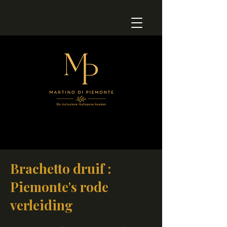
Brachetto druif :
Piemonte's rode
verleiding