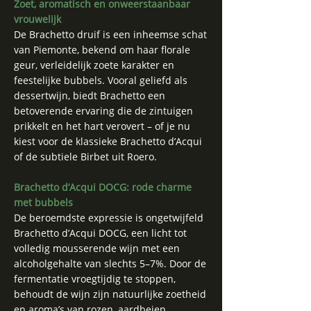
Zoet, aromatisch en onweerstaanbaar
vrouwelijk
De Brachetto druif is een inheemse schat
van Piemonte, bekend om haar florale
geur, verleidelijk zoete karakter en
feestelijke bubbels. Vooral geliefd als
dessertwijn, biedt Brachetto een
betoverende ervaring die de zintuigen
prikkelt en het hart verovert – of je nu
kiest voor de klassieke Brachetto d’Acqui
of de subtiele Birbet uit Roero.
Brachetto d’Acqui DOCG: rode charme
met bubbels
De beroemdste expressie is ongetwijfeld
Brachetto d’Acqui DOCG, een licht tot
volledig mousserende wijn met een
alcoholgehalte van slechts 5–7%. Door de
fermentatie vroegtijdig te stoppen,
behoudt de wijn zijn natuurlijke zoetheid
en aroma’s van rozen, aardbeien,