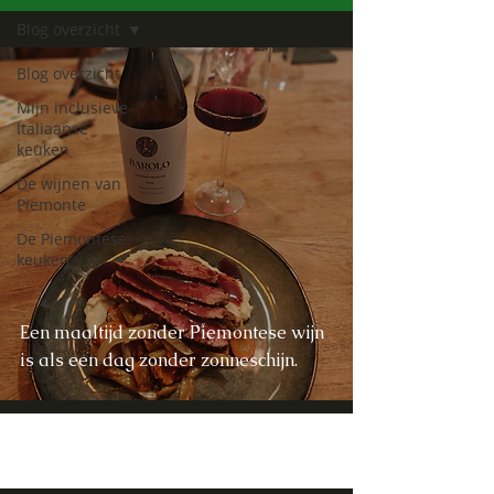
Blog overzicht
Blog overzicht
Mijn inclusieve
Italiaanse
keuken
De wijnen van
Piemonte
De Piemontese
keuken
Een maaltijd zonder Piemontese wijn
is als een dag zonder zonneschijn.