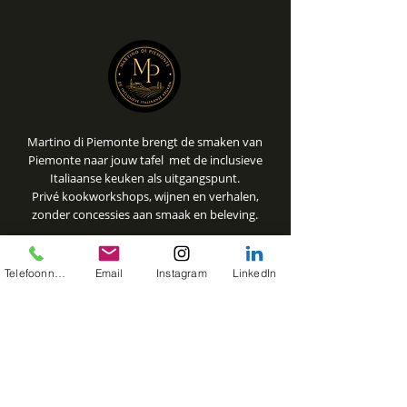
Martino di Piemonte brengt de smaken van
Piemonte naar jouw tafel met de inclusieve
Italiaanse keuken als uitgangspunt.
Privé kookworkshops, wijnen en verhalen,
zonder concessies aan smaak en beleving.
Telefoonnummer
Email
Instagram
LinkedIn
© 2026 Martino di Piemonte
Privacy policy
Terms & Conditions
Contact