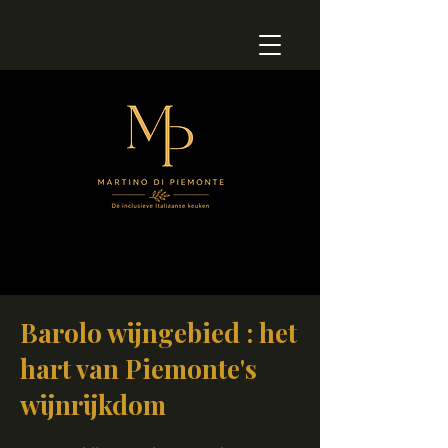
Barolo wijngebied : het
hart van Piemonte's
wijnrijkdom