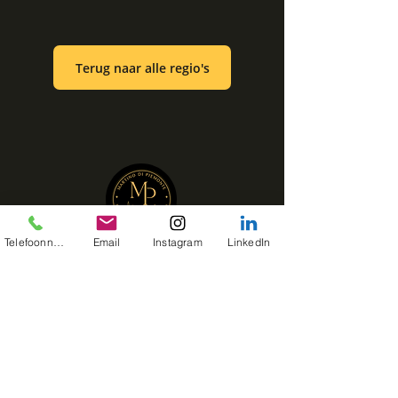
Terug naar alle regio's
Telefoonnummer
Email
Instagram
LinkedIn
Martino di Piemonte brengt de smaken van
Piemonte naar jouw tafel met de inclusieve
Italiaanse keuken als uitgangspunt.
Privé kookworkshops, wijnen en verhalen,
zonder concessies aan smaak en beleving.