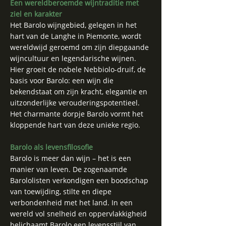
Een wereldberoemde wijntraditie met
ziel en karakter
Het Barolo wijngebied, gelegen in het
hart van de Langhe in Piemonte, wordt
wereldwijd geroemd om zijn diepgaande
wijncultuur en legendarische wijnen.
Hier groeit de nobele Nebbiolo-druif, de
basis voor Barolo: een wijn die
bekendstaat om zijn kracht, elegantie en
uitzonderlijke verouderingspotentieel.
Het charmante dorpje Barolo vormt het
kloppende hart van deze unieke regio.
Barolo als levensfilosofie
Barolo is meer dan wijn – het is een
manier van leven. De zogenaamde
Barololisten verkondigen een boodschap
van toewijding, stilte en diepe
verbondenheid met het land. In een
wereld vol snelheid en oppervlakkigheid
belichaamt Barolo een levensstijl van