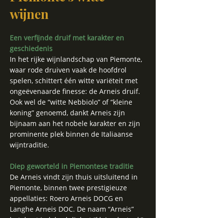
wijnen
Een verfijnde druif met karakter en
geschiedenis
In het rijke wijnlandschap van Piemonte,
waar rode druiven vaak de hoofdrol
spelen, schittert één witte variëteit met
ongeëvenaarde finesse: de Arneis druif.
Ook wel de “witte Nebbiolo” of “kleine
koning” genoemd, dankt Arneis zijn
bijnaam aan het nobele karakter en zijn
prominente plek binnen de Italiaanse
wijntraditie.
Diep geworteld in Piemontese traditie
De Arneis vindt zijn thuis uitsluitend in
Piemonte, binnen twee prestigieuze
appellaties: Roero Arneis DOCG en
Langhe Arneis DOC. De naam “Arneis”