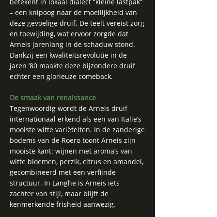
betekent in lokaal dialect “kleine lastpak”
– een knipoog naar de moeilijkheid van
deze gevoelige druif. De teelt vereist zorg
en toewijding, wat ervoor zorgde dat
Arneis jarenlang in de schaduw stond.
Dankzij een kwaliteitsrevolutie in de
jaren ’80 maakte deze bijzondere druif
echter een glorieuze comeback.
De smaak van renaissance
Tegenwoordig wordt de Arneis druif
internationaal erkend als een van Italië’s
mooiste witte variëteiten. In de zanderige
bodems van de Roero toont Arneis zijn
mooiste kant: wijnen met aroma’s van
witte bloemen, perzik, citrus en amandel,
gecombineerd met een verfijnde
structuur. In Langhe is Arneis iets
zachter van stijl, maar blijft de
kenmerkende frisheid aanwezig.