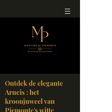
Ontdek de elegante
Arneis : het
kroonjuweel van
Piemonte's witte